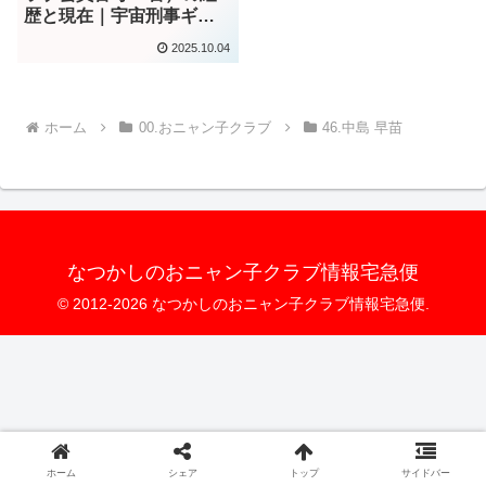
歴と現在｜宇宙刑事ギャ
バン子役から芸能界引退
2025.10.04
まで
ホーム
00.おニャン子クラブ
46.中島 早苗
なつかしのおニャン子クラブ情報宅急便
© 2012-2026 なつかしのおニャン子クラブ情報宅急便.
ホーム
シェア
トップ
サイドバー