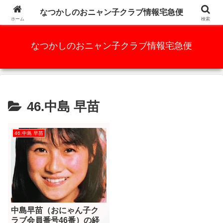
かつての人気アイドルグループ、元祖AKB48と言っても過言ではな
なつかしのおニャン子クラブ情報宅急便
い・・・・・
ホーム
検索
なつかしのおニャン子クラブ情報宅急便
46.中島 早苗
46.中島 早苗
中島早苗（おにゃん子ク
ラブ会員番号46番）の経