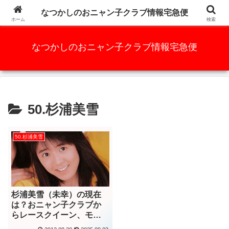
かつての人気アイドルグループ、元祖AKB48と言っても過言ではな
なつかしのおニャン子クラブ情報宅急便
い・・・・・
ホーム
検索
なつかしのおニャン子クラブ情報宅急便
50.杉浦美雪
50.杉浦美雪
杉浦美雪（未幸）の現在
は？おニャン子クラブか
らレースクイーン、モデ
ルまで完全解説