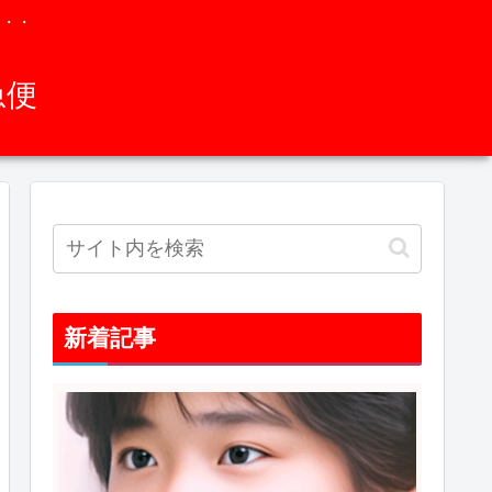
・・・
急便
新着記事