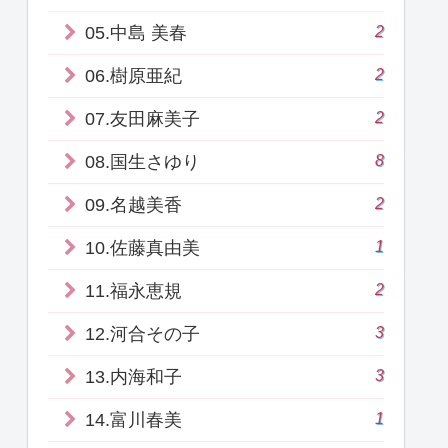
2
05.中島 美春
2
06.樹原亜紀
2
07.友田麻美子
8
08.国生さゆり
2
09.名越美香
1
10.佐藤真由美
2
11.福永恵規
3
12.河合その子
3
13.内海和子
1
14.富川春美