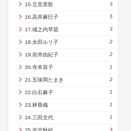
3
15.立見里歌
5
16.高井麻巳子
3
17.城之内早苗
2
18.永田ルリ子
2
19.岩井由紀子
1
20.寺本容子
2
21.五味岡たまき
1
22.白石麻子
1
23.林香織
1
24.三田文代
3
25.吉沢秋絵