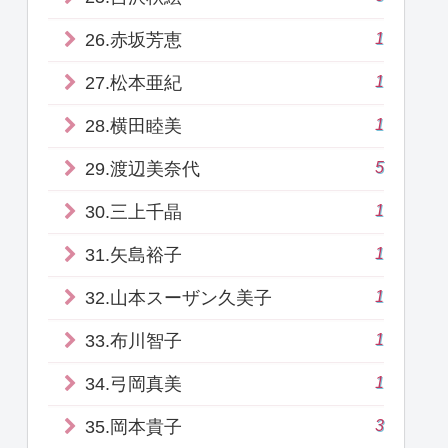
1
26.赤坂芳恵
1
27.松本亜紀
1
28.横田睦美
5
29.渡辺美奈代
1
30.三上千晶
1
31.矢島裕子
1
32.山本スーザン久美子
1
33.布川智子
1
34.弓岡真美
3
35.岡本貴子