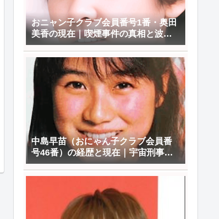
おニャン子クラブ会員番号1番・奥田
美香の現在｜喫煙事件の真相と波乱
の人生
中島早苗（おにゃん子クラブ会員番
号46番）の経歴と現在｜宇宙刑事ギ
ャバン子役から芸能界引退まで