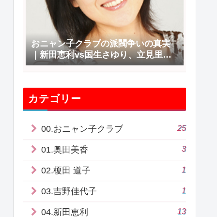
おニャン子クラブの派閥争いの真実
｜新田恵利vs国生さゆり、立見里歌
派の三つ巴バトル
カテゴリー
25
00.おニャン子クラブ
3
01.奥田美香
1
02.榎田 道子
1
03.吉野佳代子
13
04.新田恵利