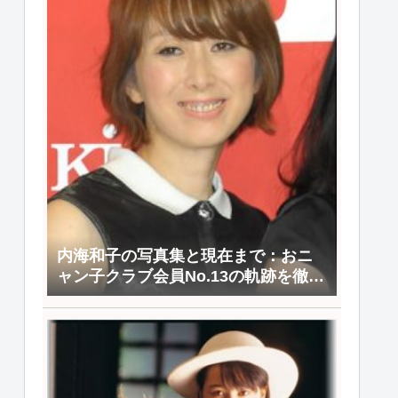
内海和子の写真集と現在まで：おニ
ャン子クラブ会員No.13の軌跡を徹底
解説