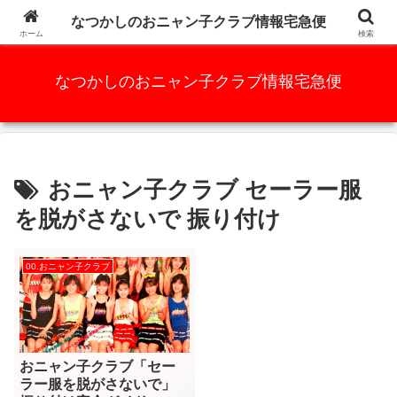
かつての人気アイドルグループ、元祖AKB48と言っても過言ではな
なつかしのおニャン子クラブ情報宅急便
い・・・・・
ホーム
検索
なつかしのおニャン子クラブ情報宅急便
おニャン子クラブ セーラー服
を脱がさないで 振り付け
00.おニャン子クラブ
おニャン子クラブ「セー
ラー服を脱がさないで」