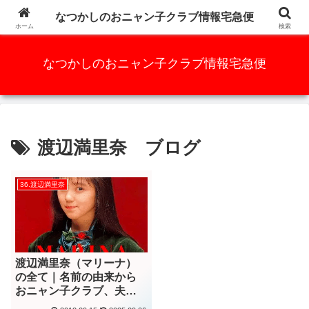
かつての人気アイドルグループ、元祖AKB48と言っても過言ではな
なつかしのおニャン子クラブ情報宅急便
い・・・・・
ホーム
検索
なつかしのおニャン子クラブ情報宅急便
渡辺満里奈 ブログ
36.渡辺満里奈
渡辺満里奈（マリーナ）
の全て｜名前の由来から
おニャン子クラブ、夫・
名倉潤との結婚生活まで