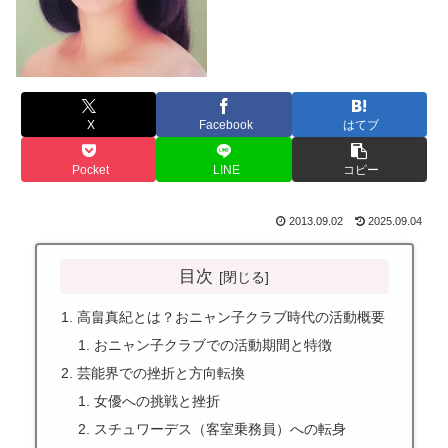
X
Facebook
はてブ
Pocket
LINE
コピー
2013.09.02
2025.09.04
目次
高畠真紀とは？おニャン子クラブ時代の活動概要
おニャン子クラブでの活動期間と特徴
芸能界での挫折と方向転換
女優への挑戦と挫折
スチュワーデス（客室乗務員）への転身