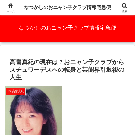
かつての人気アイドルグループ、元祖AKB48と言っても過言ではな
なつかしのおニャン子クラブ情報宅急便
い・・・・・
ホーム
検索
なつかしのおニャン子クラブ情報宅急便
高畠真紀の現在は？おニャン子クラブから
スチュワーデスへの転身と芸能界引退後の
人生
39.高畠真紀