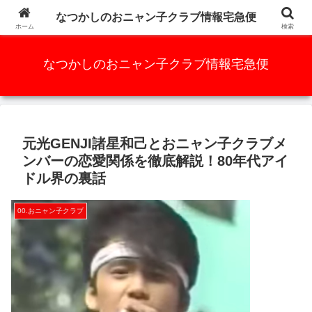
かつての人気アイドルグループ、元祖AKB48と言っても過言ではな
なつかしのおニャン子クラブ情報宅急便
い・・・・・
ホーム
検索
なつかしのおニャン子クラブ情報宅急便
元光GENJI諸星和己とおニャン子クラブメ
ンバーの恋愛関係を徹底解説！80年代アイ
ドル界の裏話
00.おニャン子クラブ