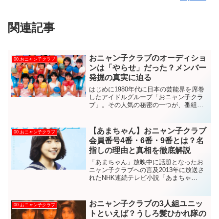
関連記事
おニャン子クラブのオーディショ
00.おニャン子クラブ
ンは「やらせ」だった？メンバー
発掘の真実に迫る
はじめに1980年代に日本の芸能界を席巻
したアイドルグループ「おニャン子クラ
ブ」。その人気の秘密の一つが、番組内
で行われる「素人オーディション」によ
る新メンバーの発掘でした。しかし、長
年にわたって「オーディションはやらせ
【あまちゃん】おニャン子クラブ
00.おニャン子クラブ
だったのではないか？...
会員番号4番・6番・9番とは？名
指しの理由と真相を徹底解説
「あまちゃん」放映中に話題となったお
ニャン子クラブへの言及2013年に放送さ
れたNHK連続テレビ小説「あまちゃ
ん」。この作品の中で、おニャン子クラ
ブの会員番号を使って特定のメンバーが
名指しで言及されたことが話題となりま
おニャン子クラブの3人組ユニッ
00.おニャン子クラブ
した。対象となったのは...
トといえば？うしろ髪ひかれ隊の