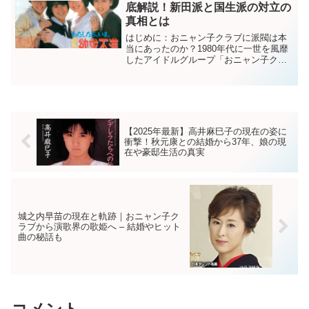
底解説！新田派と国生派の対立の
真相とは
はじめに：おニャン子クラブに派閥は本
当にあったのか？1980年代に一世を風靡
したアイドルグループ「おニャン子クラ
ブ」。テレビ番組『夕やけニャンニャ
ン』から誕生し、多くのスターを輩出し
たこのグループですが、実は内部には複
数の派閥が存在していま...
【2025年最新】高井麻巳子の現在の姿に
衝撃！秋元康との結婚から37年、娘の現
在や豪邸生活の真実
城之内早苗の現在と軌跡｜おニャン子ク
ラブから演歌界の歌姫へ – 結婚やヒット
曲の秘話も