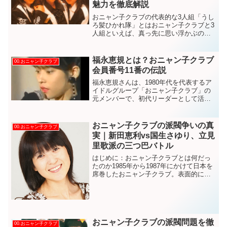
魅力を徹底解説
おニャン子クラブの代表的な3人組「うし
ろ髪ひかれ隊」とはおニャン子クラブと3
人組といえば、真っ先に思い浮かぶのが
うしろ髪ひかれ隊です。1987年にデビュ
ーしたこのユニットは、工藤静香、生稲
晃子、斉藤満喜子の3人で構成され、80年
福永恵規とは？おニャン子クラブ
00.おニャン子クラブ
代アイドル黄...
会員番号11番の伝説
福永恵規さんは、1980年代を代表するア
イドルグループ「おニャン子クラブ」の
元メンバーで、初代リーダーとして活躍
した伝説的な存在です。会員番号11番と
して、グループのスタート時から中心的
な役割を担い、多くのファンに愛されま
おニャン子クラブの派閥争いの真
00.おニャン子クラブ
した。プロフィール...
実｜新田恵利vs国生さゆり、立見
里歌派の三つ巴バトル
はじめに：おニャン子クラブとは何だっ
たのか1985年から1987年にかけて日本を
席巻したおニャン子クラブ。表面的には
仲良しグループに見えたこのアイドル集
団の裏側には、激しい派閥争いが存在し
ていました。今回は、当時のメンバーの
証言や関係者の話...
おニャン子クラブの派閥問題を徹
00.おニャン子クラブ