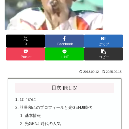
X
Facebook
はてブ
Pocket
LINE
コピー
2013.09.12
2025.09.15
目次
はじめに
諸星和己のプロフィールと光GENJI時代
基本情報
光GENJI時代の人気