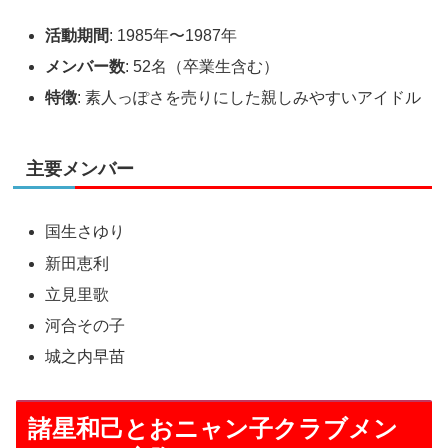
活動期間
: 1985年〜1987年
メンバー数
: 52名（卒業生含む）
特徴
: 素人っぽさを売りにした親しみやすいアイドル
主要メンバー
国生さゆり
新田恵利
立見里歌
河合その子
城之内早苗
諸星和己とおニャン子クラブメン